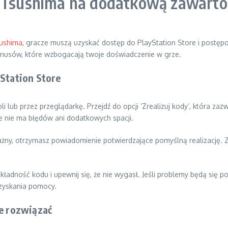
f Tsushima na dodatkową zawarto
sushima
, gracze muszą uzyskać dostęp do PlayStation Store i postęp
nusów, które wzbogacają twoje doświadczenie w grze.
yStation Store
 lub przez przeglądarkę. Przejdź do opcji ‘Zrealizuj kody’, która zaz
że nie ma błędów ani dodatkowych spacji.
ażny, otrzymasz powiadomienie potwierdzające pomyślną realizację. 
adność kodu i upewnij się, że nie wygasł. Jeśli problemy będą się 
uzyskania pomocy.
je rozwiązać