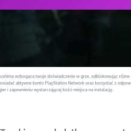
shima wzbogaca twoje doświadczenie w grze, odblokowując różne pr
osiadać aktywne konto PlayStation Network oraz korzystać z odpowie
er i zapewnieniu wystarczającej ilości miejsca na instalację.