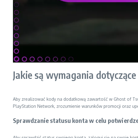
Jakie są wymagania dotyczące k
Aby zrealizować kody na dodatkową zawartość w Ghost of Tsu
PlayStation Network, zrozumienie warunków promocji oraz upewn
Sprawdzanie statusu konta w celu potwierdze
Aby sprawdzić status swojego konta, zaloguj się na swoje kon