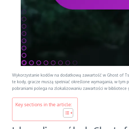
Wykorzystanie kodów na dodatkową zawartość w Ghost of Tsu
te kody, gracze muszą spełniać określone wymagania, w tym p
pobraniami polega na zlokalizowaniu zawartości w bibliotece gi
Key sections in the article: