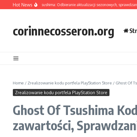
Skip to content
Hot News
ć DLC Ghost Of Tsushima: Odbieranie aktualizacji sezonowych, sprawdzanie now
corinnecosseron.org
St
Home
/
Zrealizowanie kodu portfela PlayStation Store
/
Ghost Of T
Zrealizowanie kodu portfela PlayStation Store
Ghost Of Tsushima Ko
zawartości, Sprawdzan