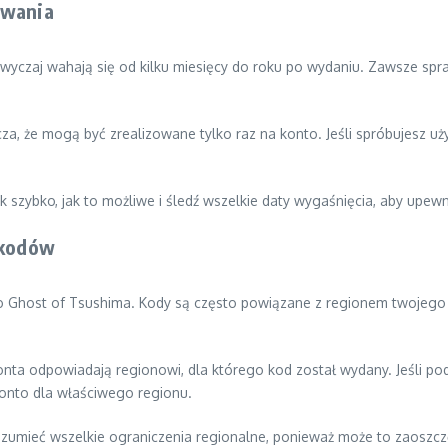
owania
azwyczaj wahają się od kilku miesięcy do roku po wydaniu. Zawsze sp
a, że mogą być zrealizowane tylko raz na konto. Jeśli spróbujesz uży
 szybko, jak to możliwe i śledź wszelkie daty wygaśnięcia, aby upewni
 kodów
Ghost of Tsushima. Kody są często powiązane z regionem twojego k
onta odpowiadają regionowi, dla którego kod został wydany. Jeśli po
onto dla właściwego regionu.
umieć wszelkie ograniczenia regionalne, ponieważ może to zaoszczędzi