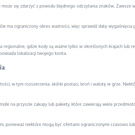
może się zdarzyć z powodu błędnego odczytania znaków. Zawsze wery
ma ograniczony okres ważności, więc sprawdź datę wygaśnięcia przed
egionalne, gdzie kody są ważne tylko w określonych krajach lub regi
powiada lokalizacji twojego konta.
ia
, w tym rozszerzenia, skórki postaci, broń i walutę w grze. Niekt
niżki na przyszłe zakupy lub pakiety, które zawierają wiele przedmi
em, ponieważ niektóre mogą być ofertami ograniczonymi czasowo lub 