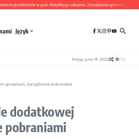
 przedmiotów w grze, Weryfikacja zakupów, Zarządzanie uprawnieniami
Ghost 
 nami
Język
Friday, June 19, 2026
ie uprawnień, Zarządzanie pobraniami
ie dodatkowej
e pobraniami