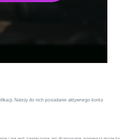
ikacji. Należy do nich posiadanie aktywnego konta
tanie i nie jest zawieszone ani zbanowane, ponieważ może to