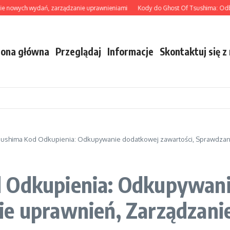
ych wydań, zarządzanie uprawnieniami
Kody do Ghost Of Tsushima: Odbieranie
rona główna
Przeglądaj
Informacje
Skontaktuj się z
sushima Kod Odkupienia: Odkupywanie dodatkowej zawartości, Sprawdzan
d Odkupienia: Odkupywan
ie uprawnień, Zarządzani