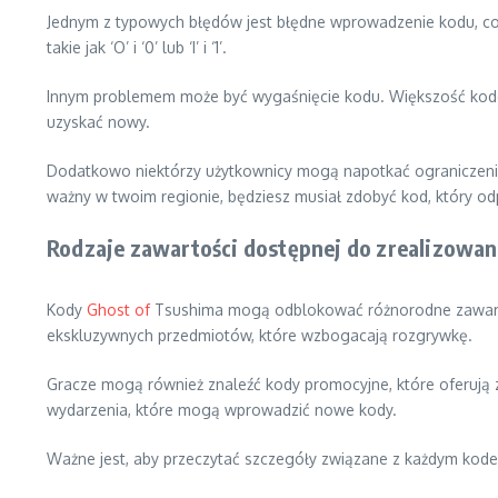
Jednym z typowych błędów jest błędne wprowadzenie kodu, co 
takie jak ‘O’ i ‘0’ lub ‘I’ i ‘1’.
Innym problemem może być wygaśnięcie kodu. Większość kodów 
uzyskać nowy.
Dodatkowo niektórzy użytkownicy mogą napotkać ograniczenia r
ważny w twoim regionie, będziesz musiał zdobyć kod, który od
Rodzaje zawartości dostępnej do zrealizowan
Kody
Ghost of
Tsushima mogą odblokować różnorodne zawartości
ekskluzywnych przedmiotów, które wzbogacają rozgrywkę.
Gracze mogą również znaleźć kody promocyjne, które oferują z
wydarzenia, które mogą wprowadzić nowe kody.
Ważne jest, aby przeczytać szczegóły związane z każdym kod