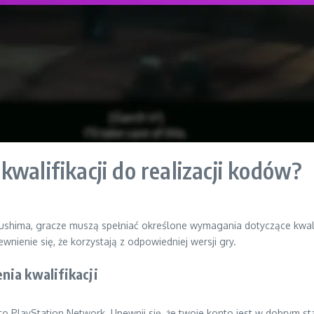
walifikacji do realizacji kodów?
shima, gracze muszą spełniać określone wymagania dotyczące kwalif
ienie się, że korzystają z odpowiedniej wersji gry.
nia kwalifikacji
to PlayStation Network. Upewnij się, że twoje konto jest w dobrym s