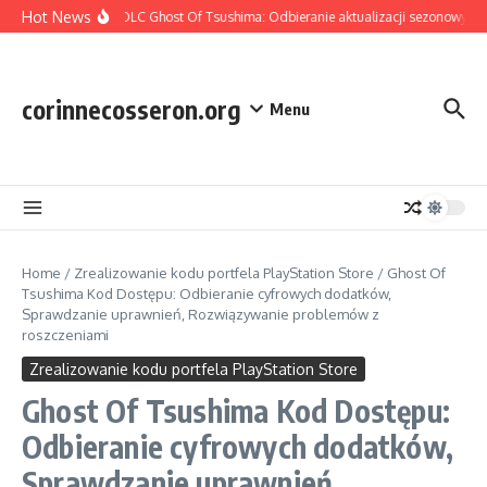
Skip to content
Hot News
Zawartość DLC Ghost Of Tsushima: Odbieranie aktualizacji sezonowych, 
corinnecosseron.org
Menu
Home
/
Zrealizowanie kodu portfela PlayStation Store
/
Ghost Of
Tsushima Kod Dostępu: Odbieranie cyfrowych dodatków,
Sprawdzanie uprawnień, Rozwiązywanie problemów z
roszczeniami
Zrealizowanie kodu portfela PlayStation Store
Ghost Of Tsushima Kod Dostępu:
Odbieranie cyfrowych dodatków,
Sprawdzanie uprawnień,