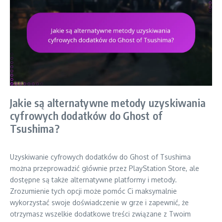
Jakie są alternatywne metody uzyskiwania
cyfrowych dodatków do Ghost of
Tsushima?
Uzyskiwanie cyfrowych dodatków do Ghost of Tsushima
można przeprowadzić głównie przez PlayStation Store, ale
dostępne są także alternatywne platformy i metody.
Zrozumienie tych opcji może pomóc Ci maksymalnie
wykorzystać swoje doświadczenie w grze i zapewnić, że
otrzymasz wszelkie dodatkowe treści związane z Twoim