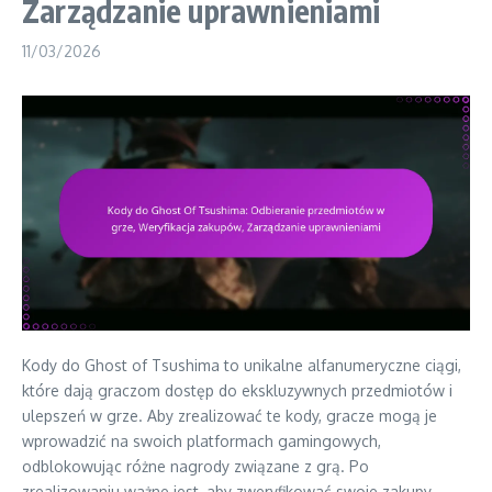
Zarządzanie uprawnieniami
11/03/2026
Kody do Ghost of Tsushima to unikalne alfanumeryczne ciągi,
które dają graczom dostęp do ekskluzywnych przedmiotów i
ulepszeń w grze. Aby zrealizować te kody, gracze mogą je
wprowadzić na swoich platformach gamingowych,
odblokowując różne nagrody związane z grą. Po
zrealizowaniu ważne jest, aby zweryfikować swoje zakupy,