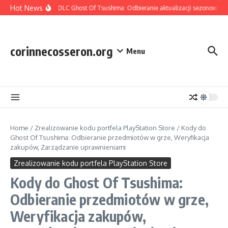
Skip to content
Hot News
Zawartość DLC Ghost Of Tsushima: Odbieranie aktualizacji sezonowych, 
corinnecosseron.org
Menu
Home
/
Zrealizowanie kodu portfela PlayStation Store
/
Kody do
Ghost Of Tsushima: Odbieranie przedmiotów w grze, Weryfikacja
zakupów, Zarządzanie uprawnieniami
Zrealizowanie kodu portfela PlayStation Store
Kody do Ghost Of Tsushima:
Odbieranie przedmiotów w grze,
Weryfikacja zakupów,