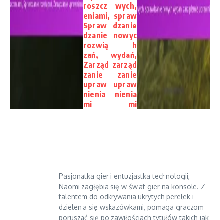
roszcz
wych,
eniami,
spraw
Spraw
dzanie
dzanie
nowyc
rozwią
h
zań,
wydań,
Zarząd
zarząd
zanie
zanie
upraw
upraw
nienia
nienia
mi
mi
Pasjonatka gier i entuzjastka technologii,
Naomi zagłębia się w świat gier na konsole. Z
talentem do odkrywania ukrytych perełek i
dzielenia się wskazówkami, pomaga graczom
poruszać się po zawiłościach tytułów takich jak