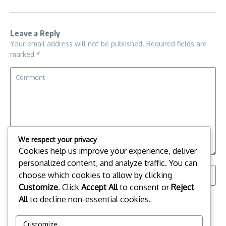
Leave a Reply
Your email address will not be published.
Required fields are
marked
*
We respect your privacy
Cookies help us improve your experience, deliver
personalized content, and analyze traffic. You can
choose which cookies to allow by clicking
Customize
. Click
Accept All
to consent or
Reject
All
to decline non-essential cookies.
Save my name, email, and website in this browser for the
next time I comment.
Customize