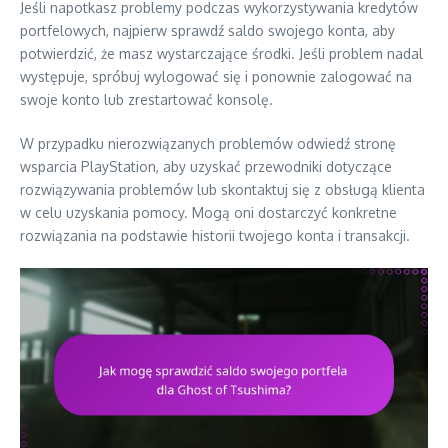
Jeśli napotkasz problemy podczas wykorzystywania kredytów
portfelowych, najpierw sprawdź saldo swojego konta, aby
potwierdzić, że masz wystarczające środki. Jeśli problem nadal
występuje, spróbuj wylogować się i ponownie zalogować na
swoje konto lub zrestartować konsolę.
W przypadku nierozwiązanych problemów odwiedź stronę
wsparcia PlayStation, aby uzyskać przewodniki dotyczące
rozwiązywania problemów lub skontaktuj się z obsługą klienta
w celu uzyskania pomocy. Mogą oni dostarczyć konkretne
rozwiązania na podstawie historii twojego konta i transakcji.