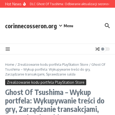
Skip to content
Hot News
Zawartość DLC Ghost Of Tsushima: Odbieranie aktualizacji sezonowych,
corinnecosseron.org
Menu
Home
/
Zrealizowanie kodu portfela PlayStation Store
/
Ghost Of
Tsushima – Wykup portfela: Wykupywanie treści do gry,
Zarządzanie transakcjami, Sprawdzanie salda
Zrealizowanie kodu portfela PlayStation Store
Ghost Of Tsushima – Wykup
portfela: Wykupywanie treści do
gry, Zarządzanie transakcjami,