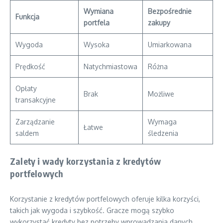
Wymiana
Bezpośrednie
Funkcja
portfela
zakupy
Wygoda
Wysoka
Umiarkowana
Prędkość
Natychmiastowa
Różna
Opłaty
Brak
Możliwe
transakcyjne
Zarządzanie
Wymaga
Łatwe
saldem
śledzenia
Zalety i wady korzystania z kredytów
portfelowych
Korzystanie z kredytów portfelowych oferuje kilka korzyści,
takich jak wygoda i szybkość. Gracze mogą szybko
wykorzystać kredyty bez potrzeby wprowadzania danych