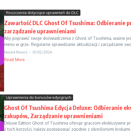
Roszczenia dotyczące uprawnień do DLC
Zawartość DLC Ghost Of Tsushima: Odbieranie pr
zarządzanie uprawnieniami
Aby poprawić swoje doświadczenia z Ghost of Tsushima, ważne jes
menu w grze. Regularne sprawdzanie aktualizacji i zarządzanie swo
Naomi Rivers
13/02/2026
Read More
Uprawnienia do bonusów edycyjnych
Ghost Of Tsushima Edycja Deluxe: Odbieranie e
zakupów, Zarządzanie uprawnieniami
Deluxe Edition Ghost of Tsushima oferuje graczom ekskluzywne pr
z tych korzyści, należy postępować zgodnie z określonymi krokami i 