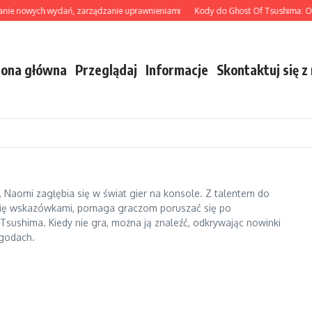
e nowych wydań, zarządzanie uprawnieniami
Kody do Ghost Of Tsushima: Odbie
rona główna
Przeglądaj
Informacje
Skontaktuj się z
i, Naomi zagłębia się w świat gier na konsole. Z talentem do
a się wskazówkami, pomaga graczom poruszać się po
 Tsushima. Kiedy nie gra, można ją znaleźć, odkrywając nowinki
ygodach.