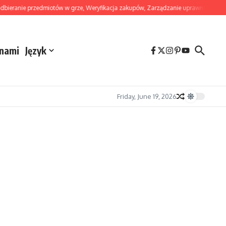
ranie przedmiotów w grze, Weryfikacja zakupów, Zarządzanie uprawnieniami
G
 nami
Język
Friday, June 19, 2026