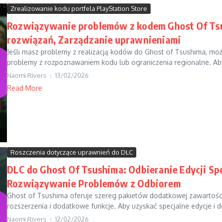
Zrealizowanie kodu portfela PlayStation Store
Rozwiązywanie problemów z kodem Ghost Of Tsus
rozwiązań, Zarządzanie uprawnieniami
Jeśli masz problemy z realizacją kodów do Ghost of Tsushima, mo
problemy z rozpoznawaniem kodu lub ograniczenia regionalne. Aby
Naomi Rivers
13/02/2026
Read More
Roszczenia dotyczące uprawnień do DLC
DLC do Ghost Of Tsushima: Odbieranie Edycji Sp
Rozwiązywanie Problemów z Odbiorem
Ghost of Tsushima oferuje szereg pakietów dodatkowej zawartości
rozszerzenia i dodatkowe funkcje. Aby uzyskać specjalne edycje i do
Naomi Rivers
12/02/2026