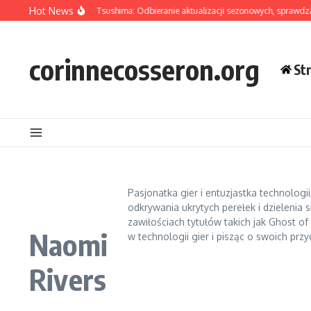
Skip to content
Hot News
artość DLC Ghost Of Tsushima: Odbieranie aktualizacji sezonowych, sprawdzani
corinnecosseron.org
St
Pasjonatka gier i entuzjastka technologi
odkrywania ukrytych perełek i dzieleni
zawiłościach tytułów takich jak Ghost of
Naomi
w technologii gier i pisząc o swoich prz
Rivers